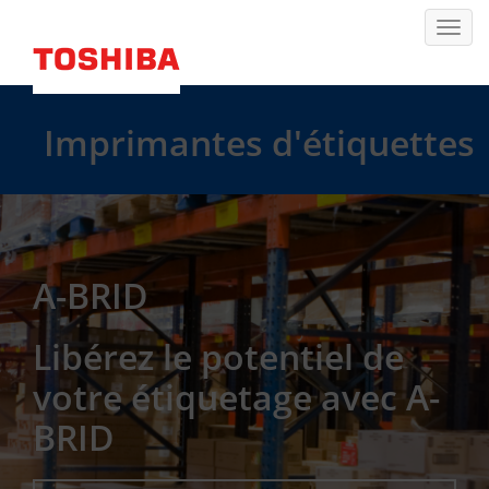
Imprimantes d'étiquettes
A-BRID
Libérez le potentiel de
votre étiquetage avec A-
BRID