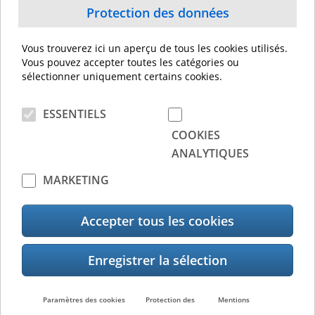
avec des capacités de micro-étiquetage.
Protection des données
Coupeur de tissu haute fonction en option avec
Vous trouverez ici un aperçu de tous les cookies utilisés.
kicker supporte la production d’étiquettes de
Vous pouvez accepter toutes les catégories ou
soins
sélectionner uniquement certains cookies.
ESSENTIELS
Pilotes et actualisations
COOKIES
ANALYTIQUES
TPCL Windows Driver Ver. 2024.2 M-1
MARKETING
TPCL-drv_v11.10.0
Accepter tous les cookies
Documents
BR BX400 series TTCH
BR BX400 series TTCH ENG
Paramètres des cookies
Protection des
Mentions