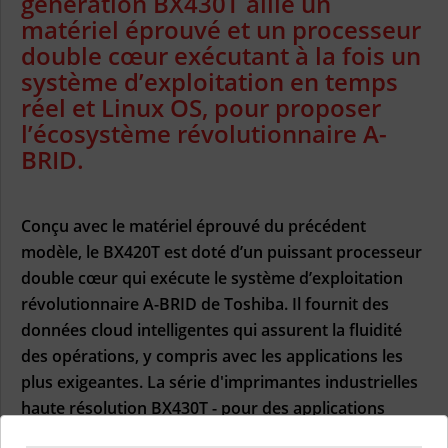
génération BX430T allie un
matériel éprouvé et un processeur
double cœur exécutant à la fois un
système d’exploitation en temps
réel et Linux OS, pour proposer
l’écosystème révolutionnaire A-
BRID.
Conçu avec le matériel éprouvé du précédent
modèle, le BX420T est doté d’un puissant processeur
double cœur qui exécute le système d’exploitation
révolutionnaire A-BRID de Toshiba. Il fournit des
données cloud intelligentes qui assurent la fluidité
des opérations, y compris avec les applications les
plus exigeantes. La série d'imprimantes industrielles
haute résolution BX430T - pour des applications
ultra-précises, offrant une impression de 600 dpi