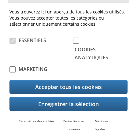
Grâce à une vision précise de l'inventaire,
Vous trouverez ici un aperçu de tous les cookies utilisés.
vous pouvez éviter les goulots d'étranglement
Vous pouvez accepter toutes les catégories ou
ennuyeux et créer ainsi une meilleure
sélectionner uniquement certains cookies.
satisfaction client.
ESSENTIELS
Moins de gaspillage
COOKIES
Grâce à une meilleure visibilité des stocks, il
ANALYTIQUES
est possible de faire une promotion spéciale
MARKETING
des marchandises avant une date de
péremption, par exemple, ou de redistribuer
les commandes si des marchandises sont
Accepter tous les cookies
encore disponibles sur d'autres sites.
Paramètres des cookies
Protection des
Mentions
données
legales