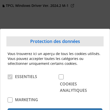
TPCL Windows Driver Ver. 2024.2 M-1
Documents
Protection des données
Brochure B 852 FRA
Vous trouverez ici un aperçu de tous les cookies utilisés.
Bartender Ultra Lite 2016 R4
Vous pouvez accepter toutes les catégories ou
Toshiba B-852 brochure
sélectionner uniquement certains cookies.
Windows Printer driver manual
ESSENTIELS
COOKIES
Contact
ANALYTIQUES
Contact
MARKETING