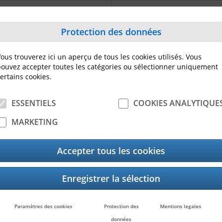
ts
Contact
Protection des données
EX4T1 FRA
Contact
enblatt Deutsch
ous trouverez ici un aperçu de tous les cookies utilisés. Vous
tra Lite 2016 R4
ouvez accepter toutes les catégories ou sélectionner uniquement
os
ertains cookies.
latt Deutsch (faltbar)
asheet English
ESSENTIELS
COOKIES ANALYTIQUE
nter driver manual
MARKETING
Accepter tous les cookies
Paramètres des cookies
Protection des
Mentions legales
données