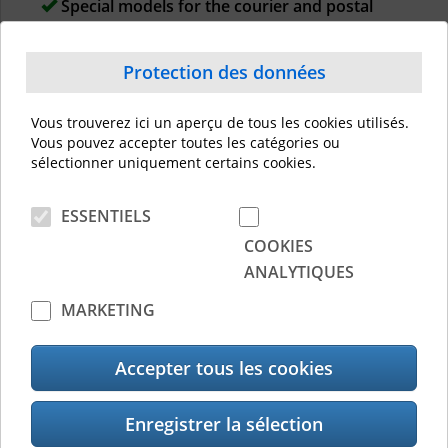
Special models for the courier and postal
segment
Protection des données
Pilotes et actualisations
Vous trouverez ici un aperçu de tous les cookies utilisés.
Vous pouvez accepter toutes les catégories ou
TPCL Windows Driver Ver. 2024.2 M-1
sélectionner uniquement certains cookies.
ESSENTIELS
COOKIES
ANALYTIQUES
Documents
MARKETING
Brochure B FV4 FRA
BR_B-FV4T_FV4D_0516_CH
Accepter tous les cookies
Bartender Ultra Lite 2016 R4
Windows Printer driver manual